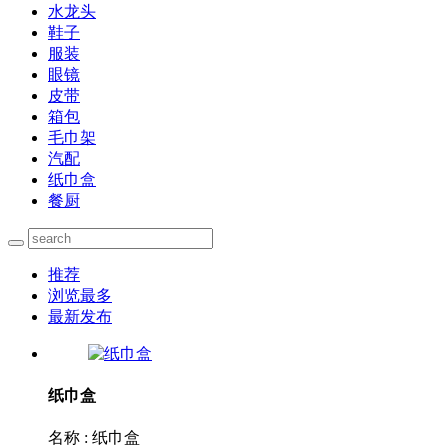
水龙头
鞋子
服装
眼镜
皮带
箱包
毛巾架
汽配
纸巾盒
餐厨
推荐
浏览最多
最新发布
纸巾盒
名称 : 纸巾盒