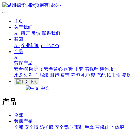
主页
关于我们
All
留言
反馈
联系我们
新闻
All
企业新闻
行业动态
产品
All
劳保产品
安全帽
防护服
安全背心
雨鞋
手套
劳保鞋
连体服
水龙头
鞋子
服装
眼镜
皮带
箱包
毛巾架
汽配
纸巾盒
餐
中文
中文
产品
全部
劳保产品
全部
安全帽
防护服
安全背心
雨鞋
手套
劳保鞋
连体服